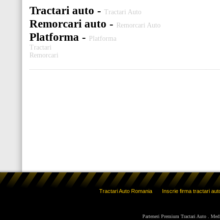
Tractari auto -
Tractari Auto
Remorcari auto -
Remorcari Auto
Platforma -
Platforma
Tractari
Remorcari
Tractari Auto Romania
Inscrie firma tractari aut
Parteneri Premium Tractari Auto
.
Med