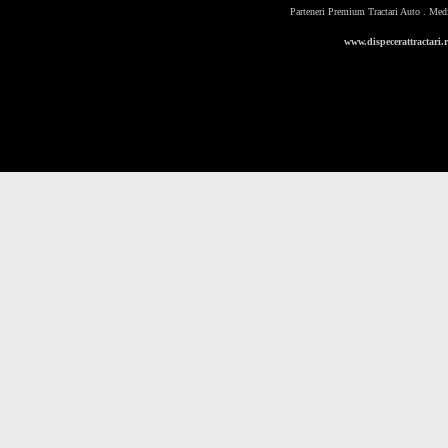
Parteneri Premium Tractari Auto
.
Med
www.dispecerattractari.