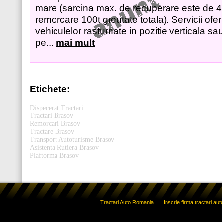
mare (sarcina max. de recuperare este de 40t
remorcare 100t greutate totala). Servicii ofe
vehiculelor rasturnate in pozitie verticala sau
pe...
mai mult
Etichete:
Dispecerat Tractari
Tractari Brasov
Remorcari Brasov
Tractare Brasov
Transport Autoturisme Brasov
Asistenta Rutiera Brasov
Plaftorma Brasov
Tractari Auto Romania
Inscrie firma tractari aut