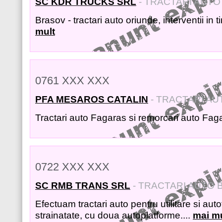
SC KDR TRUCKS SRL
- TRACTARI AUT
Brasov - tractari auto oriunde, interventii in t
mult
0761 XXX XXX
PFA MESAROS CATALIN
- TRACTARI A
Tractari auto Fagaras si remorcari auto Faga
0722 XXX XXX
SC RMB TRANS SRL
- TRACTARI AUTO
Efectuam tractari auto pentru utilitare si auto
strainatate, cu doua autoplatforme....
mai mu