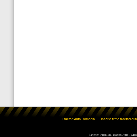
Tractari Auto Romania
Inscrie firma tractari aut
Parteneri Premium Tractari Auto
.
Med