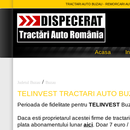
TRACTARI AUTO BUZAU - REMORCARI AUT
Acasa
In
/
Judetul Buzau
Buzau
TELINVEST
TRACTARI AUTO BU
Perioada de fidelitate pentru
TELINVEST
Buz
Daca esti proprietarul acestei firme de tractar
plata abonamentului lunar
aici
. Doar 7 euro /