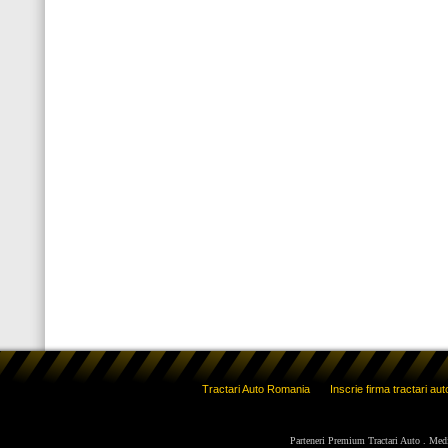
Tractari Auto Romania
Inscrie firma tractari aut
Parteneri Premium Tractari Auto
.
Med