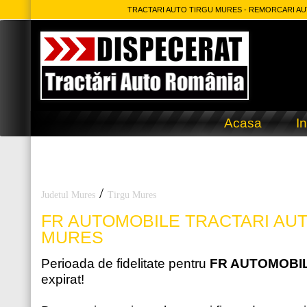
TRACTARI AUTO TIRGU MURES - REMORCARI AUT
Acasa
In
/
Judetul Mures
Tirgu Mures
FR AUTOMOBILE
TRACTARI AUT
MURES
Perioada de fidelitate pentru
FR AUTOMOBI
expirat!