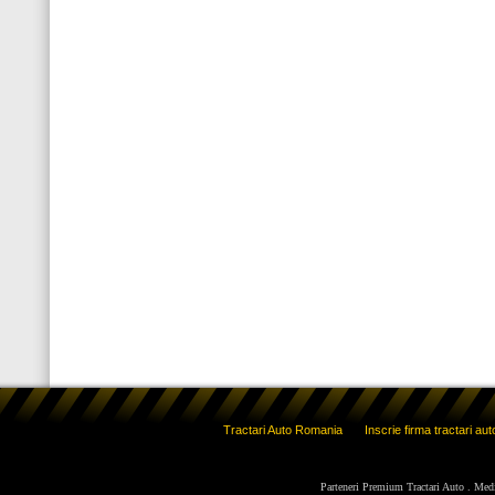
Tractari Auto Romania
Inscrie firma tractari aut
Parteneri Premium Tractari Auto
.
Med