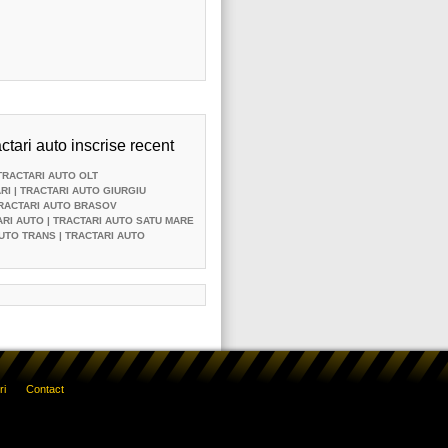
ctari auto inscrise recent
TRACTARI AUTO OLT
RI
| TRACTARI AUTO GIURGIU
TRACTARI AUTO BRASOV
ARI AUTO
| TRACTARI AUTO SATU MARE
UTO TRANS
| TRACTARI AUTO
ri
Contact