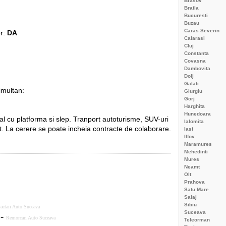
Brasov
Braila
Bucuresti
Buzau
Caras Severin
or:
DA
Calarasi
Cluj
Constanta
Covasna
Dambovita
Dolj
Galati
imultan:
Giurgiu
Gorj
Harghita
Hunedoara
onal cu platforma si slep. Tranport autoturisme, SUV-uri
Ialomita
t. La cerere se poate incheia contracte de colaborare.
Iasi
Ilfov
Maramures
Mehedinti
Mures
Neamt
Olt
Prahova
Satu Mare
Salaj
Sibiu
ractari Auto Suceava
Suceava
 -
Remorcari Auto Suceava
Teleorman