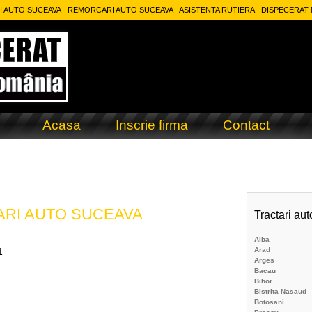
 AUTO SUCEAVA - REMORCARI AUTO SUCEAVA - ASISTENTA RUTIERA - DISPECERAT
Acasa
Inscrie firma
Contact
RI AUTO SUCEAVA
Tractari aut
Alba
Arad
1
Arges
Bacau
Bihor
Bistrita Nasaud
Botosani