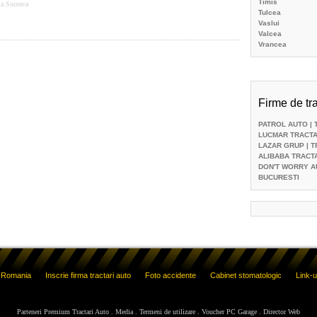
Timis
ma Suceava
Tulcea
Vaslui
Valcea
Vrancea
Firme de tra
PATROL AUTO
| 
LUCMAR TRACTA
LAZAR GRUP
| 
ALIBABA TRACT
DON'T WORRY A
BUCURESTI
o Romania
Inscrie firma tractari auto
Foto accidente
Cabinet stomatologic
Link-u
Parteneri Premium Tractari Auto
.
Media
.
Termeni de utilizare
.
Voucher PC Garage
.
Director Web