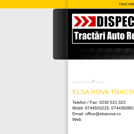
TRACTARI
/
Judetul Suceava
Suceava
ELSA ROVA
TRACTA
Telefon / Fax: 0230 521 023
Mobil: 0744503215; 074435085
Email: office@elsarova.ro
Web: