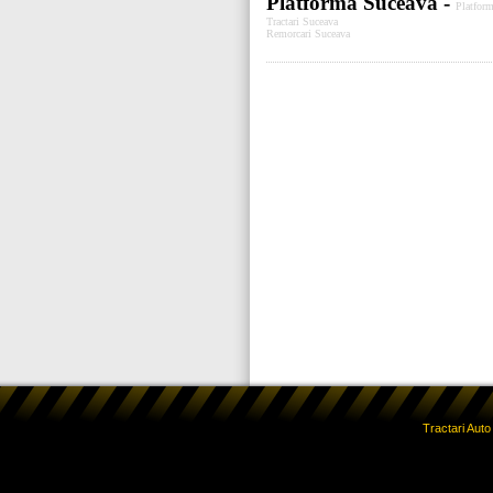
Platforma Suceava -
Platfor
Tractari Suceava
Remorcari Suceava
Tractari Aut